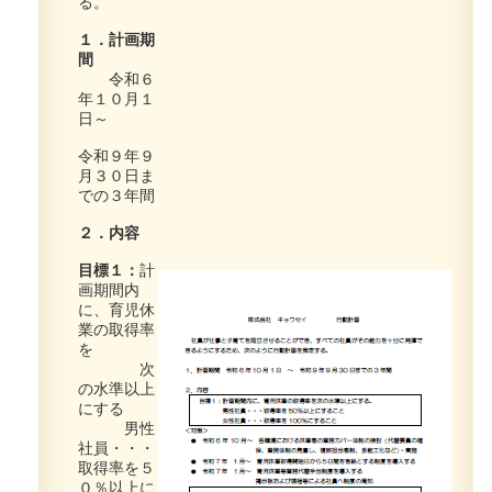
る。
１．計画期
間
令和６
年１０月１
日～
令和９年９
月３０日ま
での３年間
２．内容
目標１：
計
画期間内
に、育児休
業の取得率
を
次
の水準以上
にする
男性
社員・・・
取得率を５
０％以上に